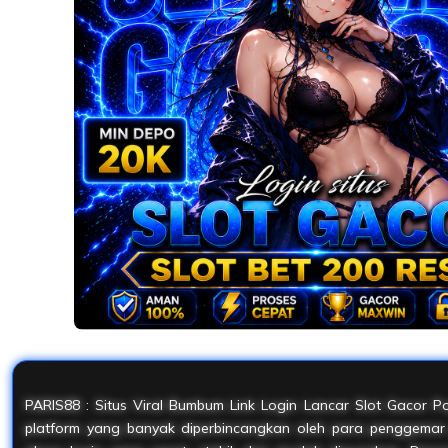
PARIS88 : Situs Viral Bumbum Link Login Lancar Slot Gacor Po
platform yang banyak diperbincangkan oleh para penggemar 