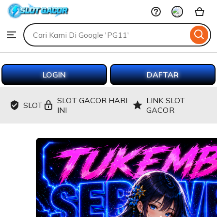
PG11
Skip
to
Search
Browse
ontent
for
items
or
shops
LOGIN
DAFTAR
SLOT GACOR HARI
LINK SLOT
SLOT
INI
GACOR