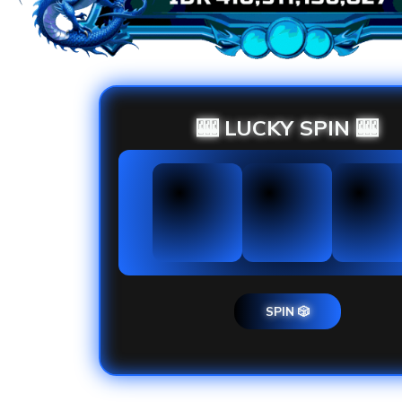
🎰 LUCKY SPIN 🎰
SPIN 🎲