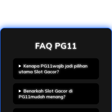
Loading...
FAQ PG11
Kenapa PG11wajib jadi pilihan
utama Slot Gacor?
Benarkah Slot Gacor di
PG11mudah menang?